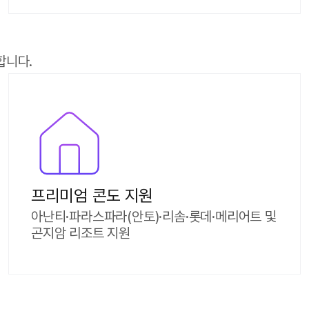
합니다.
프리미엄 콘도 지원
아난티·파라스파라(안토)·리솜·롯데·메리어트 및
곤지암 리조트 지원